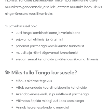
liikumisi. Tundides keskendume rohkem partneritunnetusele,
muusika tõlgendamisele ja sellele, et tants muutuks loomulikuks
ning mõnusaks koos liikumiseks.
✨ Jätkukursusel õpid
uusi tango kombinatsioone ja variatsioone
sujuvamat juhtimist ja järgimist
paremat partneriga koos liikumise tunnetust
muusika ja rütmi sügavamat tunnetamist
elegantsemat kehahoidu ja väljendusrikkamat liikumist
💫 Miks tulla Tango kursusele?
Mõnus aktiivne tegevus
Aitab parandada koordinatsiooni ja kehahoidu
Arendab enesekindlust ja suhtlemist partneriga
Võimalus õppida midagi uut koos kaaslasega
Annab hea enesetunde ja energiat