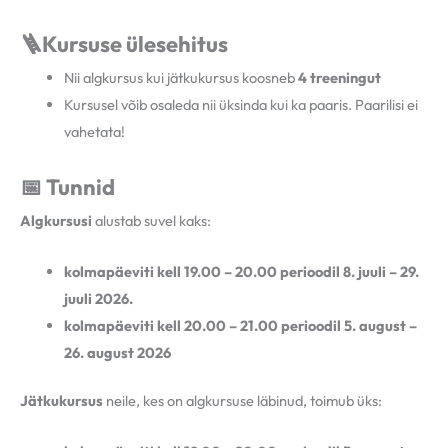
🪜Kursuse ülesehitus
Nii algkursus kui jätkukursus koosneb
4 treeningut
Kursusel võib osaleda nii üksinda kui ka paaris. Paarilisi ei
vahetata!
📅 Tunnid
Algkursusi
alustab suvel kaks:
kolmapäeviti kell 19.00 – 20.00 perioodil 8. juuli – 29.
juuli 2026.
kolmapäeviti kell 20.00 – 21.00 perioodil 5. august –
26. august 2026
Jätkukursus
neile, kes on algkursuse läbinud, toimub üks: