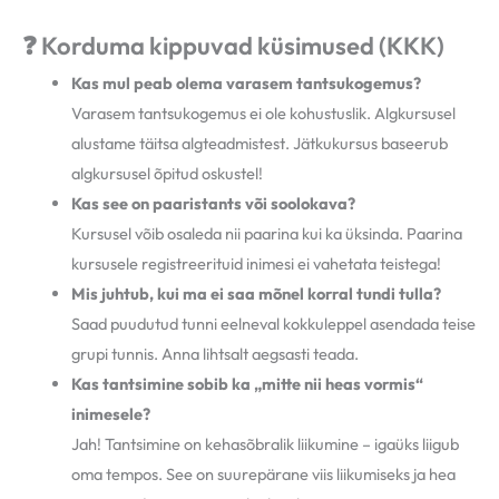
❓ Korduma kippuvad küsimused (KKK)
Kas mul peab olema varasem tantsukogemus?
Varasem tantsukogemus ei ole kohustuslik. Algkursusel
alustame täitsa algteadmistest. Jätkukursus baseerub
algkursusel õpitud oskustel!
Kas see on paaristants või soolokava?
Kursusel võib osaleda nii paarina kui ka üksinda. Paarina
kursusele registreerituid inimesi ei vahetata teistega!
Mis juhtub, kui ma ei saa mõnel korral tundi tulla?
Saad puudutud tunni eelneval kokkuleppel asendada teise
grupi tunnis. Anna lihtsalt aegsasti teada.
Kas tantsimine sobib ka „mitte nii heas vormis“
inimesele?
Jah! Tantsimine on kehasõbralik liikumine – igaüks liigub
oma tempos. See on suurepärane viis liikumiseks ja hea