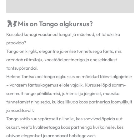
Lisainfo
🕺
💃 Mis on Tango algkursus?
Kas oled kunagi vaadanud tangot ja mõelnud, et tahaks ka
proovida?
Tango on kirglik, elegantne ja erilise tunnetusega tants, mis
arendab rütmitaju, koostööd partneriga ja enesekindlust
tantsupõrandal.
Helena Tantsukool
tango algkursus on mõeldud täiesti algajatele
– varasem tantsukogemus ei ole vajalik. Kursusel õpid samm-
sammult tango põhiliikumisi, juhtimist ja järgimist, muusika
tunnetamist ning seda, kuidas liikuda koos partneriga loomulikult
ja nauditavalt.
Tango sobib suurepäraselt nii neile, kes soovivad õppida uut
oskust, veeta kvaliteetaega koos partneriga kui ka neile, kes
otsivad elegantset ja arendavat hobitegevust.