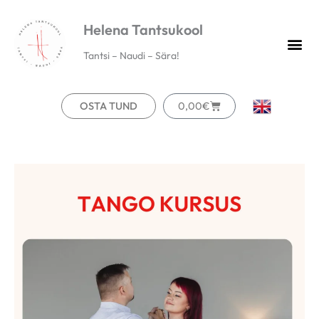
Skip
Helena Tantsukool
to
content
Tantsi – Naudi – Sära!
Cart
OSTA TUND
0,00
€
Tango
Tango
Hinnavahemik:
kursus
kursus
0,00€
kogus
kogus
kuni
90,00€