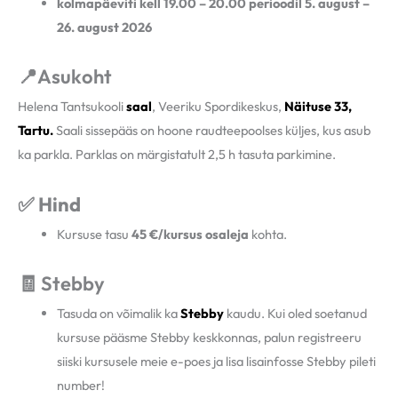
kolmapäeviti kell 19.00 – 20.00 perioodil 5. august –
26. august 2026
📍Asukoht
Helena Tantsukooli
saal
, Veeriku Spordikeskus,
Näituse 33,
Tartu.
Saali sissepääs on hoone raudteepoolses küljes, kus asub
ka parkla. Parklas on märgistatult 2,5 h tasuta parkimine.
✅ Hind
Kursuse tasu
45 €/kursus osaleja
kohta.
🧾 Stebby
Tasuda on võimalik ka
Stebby
kaudu. Kui oled soetanud
kursuse pääsme Stebby keskkonnas, palun registreeru
siiski kursusele meie e-poes ja lisa lisainfosse Stebby pileti
number!