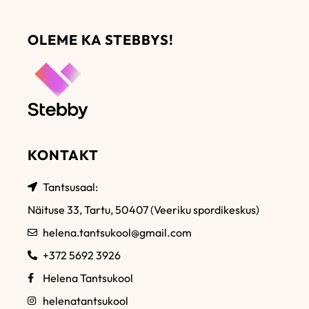
OLEME KA STEBBYS!
KONTAKT
Tantsusaal:
Näituse 33, Tartu, 50407 (Veeriku spordikeskus)
helena.tantsukool@gmail.com
+372 5692 3926
Helena Tantsukool
helenatantsukool