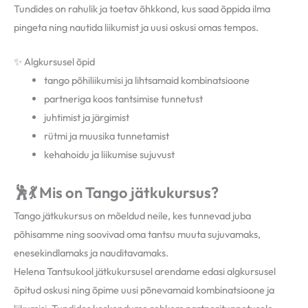
Tundides on rahulik ja toetav õhkkond, kus saad õppida ilma
pingeta ning nautida liikumist ja uusi oskusi omas tempos.
✨ Algkursusel õpid
tango põhiliikumisi ja lihtsamaid kombinatsioone
partneriga koos tantsimise tunnetust
juhtimist ja järgimist
rütmi ja muusika tunnetamist
kehahoidu ja liikumise sujuvust
🕺
💃 Mis on Tango jätkukursus?
Tango jätkukursus on mõeldud neile, kes tunnevad juba
põhisamme ning soovivad oma tantsu muuta sujuvamaks,
enesekindlamaks ja nauditavamaks.
Helena Tantsukool
jätkukursusel arendame edasi algkursusel
õpitud oskusi ning õpime uusi põnevamaid kombinatsioone ja