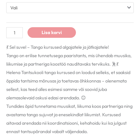
Lisa korvi
💃 Sel suvel – Tango kursused algajatele ja jätkajatele!
Tango on erilise tunnetusega paaristants, mis ühendab muusika,
liikumise ja partneriga koostöö nauditavaks tervikuks. 🕺💃
Helena Tantsukooli
tango kursused on loodud selleks, et saaksid
õppida tantsima mõnusas ja toetavas õhkkonnas – olenemata
sellest, kas teed alles esimesi samme või soovid juba
olemasolevaid oskusi edasi arendada. 😊
Tundides õpid tunnetama muusikat, liikuma koos partneriga ning
avastama tango sujuvat ja enesekindlat liikumist. Kursused
aitavad arendada nii koordinatsiooni, kehahoidu kui ka julgust
ennast tantsupõrandal vabalt väljendada.