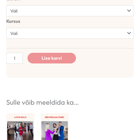
Kursus
Lisa korvi
Sulle võib meeldida ka…
Hinnavahemik:
Hinnavahemik:
0,00€
0,00€
kuni
kuni
67,00€
400,00€