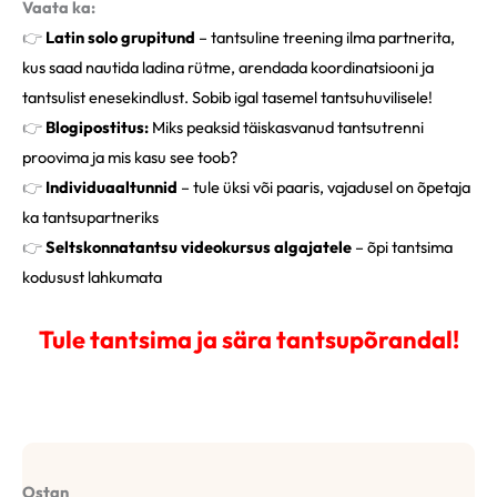
Vaata ka:
👉
Latin solo grupitund
– tantsuline treening ilma partnerita,
kus saad nautida ladina rütme, arendada koordinatsiooni ja
tantsulist enesekindlust. Sobib igal tasemel tantsuhuvilisele!
👉
Blogipostitus:
Miks peaksid täiskasvanud tantsutrenni
proovima ja mis kasu see toob?
👉
Individuaaltunnid
– tule üksi või paaris, vajadusel on õpetaja
ka tantsupartneriks
👉
Seltskonnatantsu videokursus
algajatele
– õpi tantsima
kodusust lahkumata
Tule tantsima ja sära tantsupõrandal!
Ostan