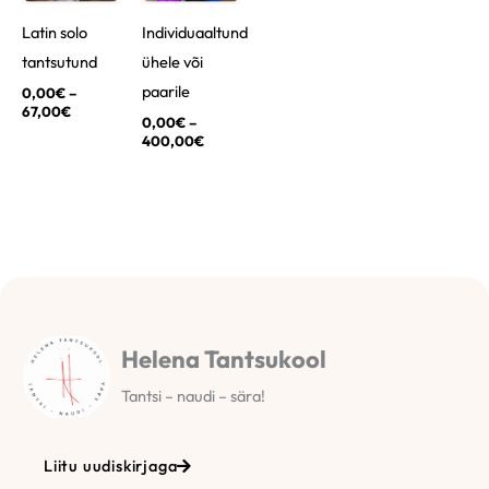
Latin solo
Individuaaltund
tantsutund
ühele või
paarile
0,00
€
–
67,00
€
0,00
€
–
400,00
€
Helena Tantsukool
Tantsi – naudi – sära!
Liitu uudiskirjaga