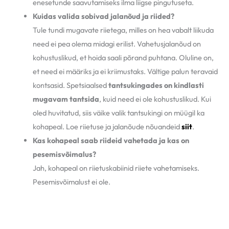
enesetunde saavutamiseks ilma liigse pingutuseta.
Kuidas valida sobivad jalanõud ja riided?
Tule tundi mugavate riietega, milles on hea vabalt liikuda
need ei pea olema midagi erilist. Vahetusjalanõud on
kohustuslikud, et hoida saali põrand puhtana. Oluline on,
et need ei määriks ja ei kriimustaks. Vältige palun teravaid
kontsasid. Spetsiaalsed
t
antsukingades on kindlasti
mugavam tantsida
, kuid need ei ole kohustuslikud. Kui
oled huvitatud, siis väike valik tantsukingi on müügil ka
kohapeal. Loe riietuse ja jalanõude nõuandeid
siit
.
Kas kohapeal saab riideid vahetada ja kas on
pesemisvõimalus?
Jah, kohapeal on riietuskabiinid riiete vahetamiseks.
Pesemisvõimalust ei ole.